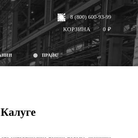
8 (800) 600-93-99
КОРЗИНА
0
₽
АНИИ
ПРАЙС
 Калуге