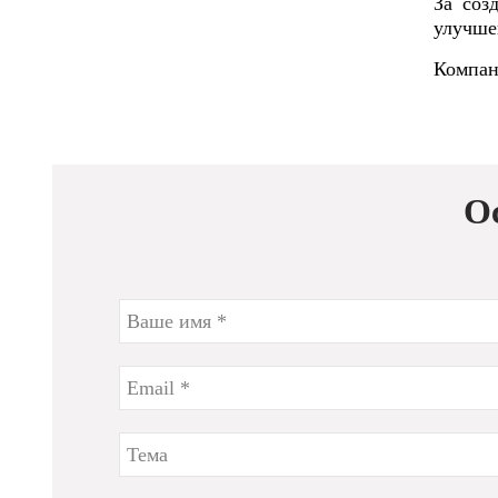
За соз
улучше
Компан
О