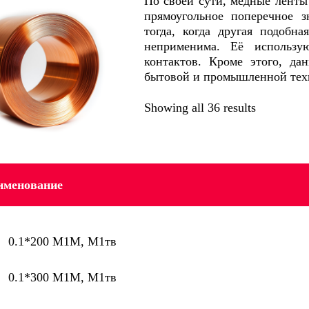
По своей сути, медные ленты
прямоугольное поперечное з
тогда, когда другая подобн
неприменима. Еë использу
контактов. Кроме этого, да
бытовой и промышленной тех
Showing all 36 results
именование
0.1*200 М1М, М1тв
0.1*300 М1М, М1тв