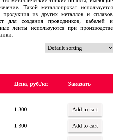
 это металлические тонкие полосы, имеющие
начение. Такой металлопрокат используется
ая продукция из других металлов и сплавов
ют для создания проводников, кабелей и
нные ленты используются при производстве
ники.
Цена, руб./кг.
Заказать
1 300
Add to cart
1 300
Add to cart