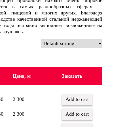
еющей проволоки находит очень широкое
уется в самых разнообразных сферах —
ской, пищевой и многих других. Благодаря
водстве качественной стальной нержавеющей
ие годы исправно выполняет возложенные на
разрушаясь.
Цена, м
Заказать
40
2 300
Add to cart
40
2 300
Add to cart