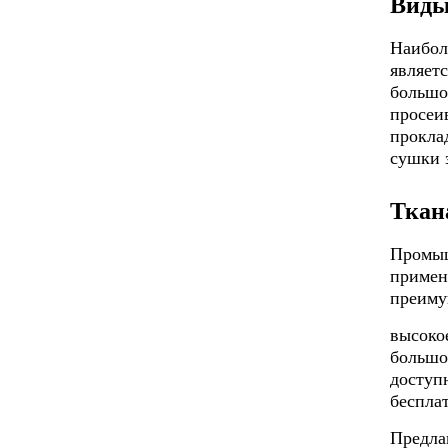
Виды
Наибол
являет
большо
просеи
прокла
сушки з
Ткан
Промыш
примен
преиму
высокое
большо
доступ
бесплат
Предла