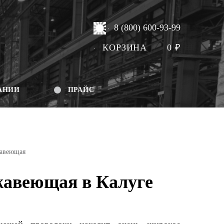
8 (800) 600-93-99
КОРЗИНА
0
₽
АНИИ
ПРАЙС
жавеющая
жавеющая в Калуге