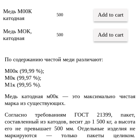
Медь М00К
Add to cart
500
катодная
Медь МОК,
Add to cart
500
катодная
По содержанию чистой меди различают:
М00к (99,99 %);
М0к (99,97 %);
М1к (99,95 %).
Медь катодная м00к — это максимально чистая
марка из существующих.
Согласно требованиям ГОСТ 21399, пакет,
составленный из катодов, весит до 1 500 кг, а высота
его не превышает 500 мм. Отдельные изделия не
маркируются — только пакеты целиком.